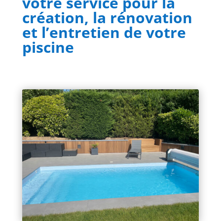
votre service pour la
création
, la
rénovation
et
l’entretien
de votre
piscine