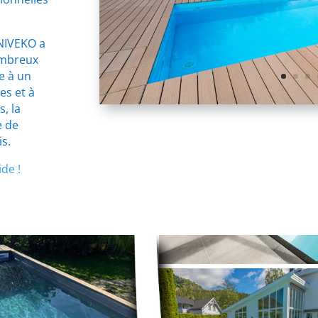
 NIVEKO a
ombreux
ce à un
es et à
s, la
e de
s.
ide !