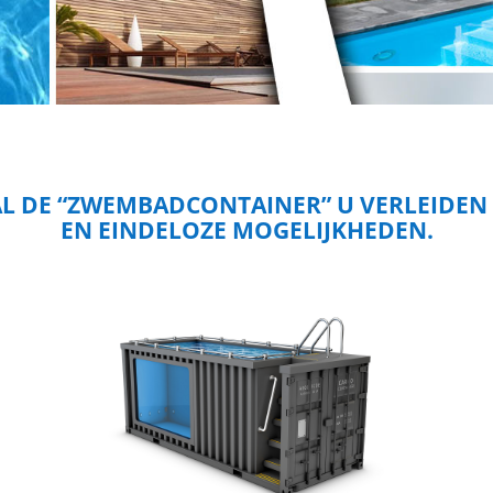
AL DE “ZWEMBADCONTAINER” U VERLEIDEN
EN EINDELOZE MOGELIJKHEDEN.