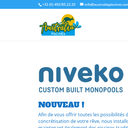
+32 (0) 492/85.22.20
info@australiapiscines.co
NOUVEAU !
Afin de vous offrir toutes les possibilités 
concrétisation de votre rêve, nous instal
maintenant également des piscines tradit