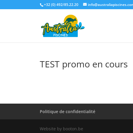
+32 (0) 492/85.22.20
info@australiapiscines.co
TEST promo en cours
Politique de confidentialité
Website by booton.be