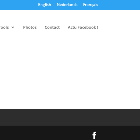
English
Nederlands
Français
Pools
Photos
Contact
Actu Facebook !